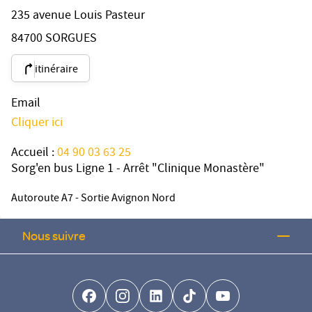
235 avenue Louis Pasteur
84700 SORGUES
itinéraire
Email
Cliquer ici
Accueil :
04 90 03 63 25
Sorg'en bus Ligne 1 - Arrêt "Clinique Monastère"
Autoroute A7 - Sortie Avignon Nord
Nous suivre
facebook-brands
instagram
linkedin-brands
tiktok-brands
youtube