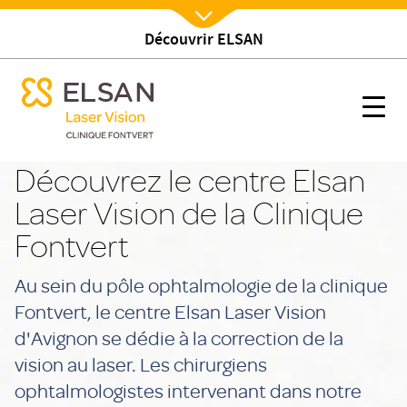
Découvrir ELSAN
Nx:Afficher menu
se menu mobile
Notre centre
se menu mobile
Nx:s
Nx:Aller
au
Découvrez le centre Elsan
contenu
Laser Vision de la Clinique
principal
Fontvert
Au sein du pôle ophtalmologie de la clinique
Fontvert, le centre Elsan Laser Vision
d'Avignon se dédie à la correction de la
vision au laser. Les chirurgiens
ophtalmologistes intervenant dans notre