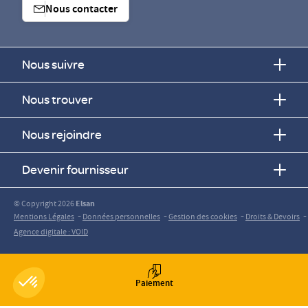
Nous contacter
Nous suivre
Nous trouver
Nous rejoindre
Devenir fournisseur
© Copyright 2026
Elsan
-
-
-
-
Mentions Légales
Données personnelles
Gestion des cookies
Droits & Devoirs
Agence digitale : VOID
Paiement