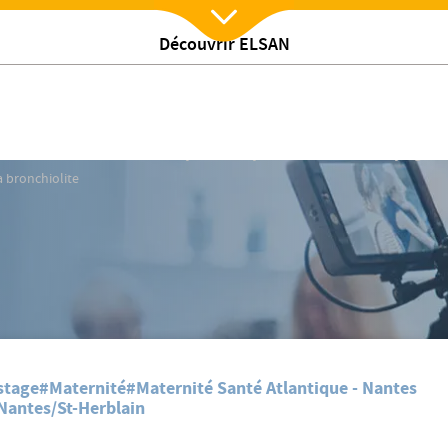
Découvrir ELSAN
Nx:Afficher menu
bronchiolite
𝗠𝗘𝗧𝗥𝗜𝗢𝗦𝗘 : 𝗺𝗶𝗲𝘂𝘅 𝗰𝗼𝗺𝗽𝗿𝗲𝗻𝗱𝗿𝗲 𝗽𝗼𝘂𝗿 𝗺𝗶𝗲𝘂𝘅 𝗮𝗰𝗰𝗼𝗺𝗽𝗮𝗴𝗻𝗲
a bronchiolite
stage
#Maternité
#Maternité Santé Atlantique - Nantes
 Nantes/St-Herblain