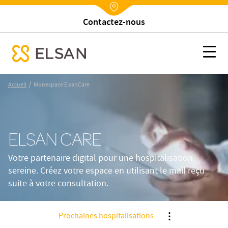
Contactez-nous
Nx:Annuaire
Monespace ElsanCare
Nx:s
se menu mobile
Nx:Aller
/
Accueil
Monespace ElsanCare
au
contenu
principal
ELSAN CARE
Votre partenaire digital pour une hospitalisation
sereine. Créez votre espace en utilisant le mail reçu
suite à votre consultation.
Prochaines hospitalisations
Nx:Afficher menu a