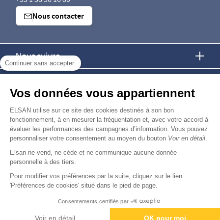
+33 1 58 56 16 80
Nous contacter
Nous suivre
Continuer sans accepter
Nous trouver
Vos données vous appartiennent
Nous rejoindre
ELSAN utilise sur ce site des cookies destinés à son bon
fonctionnement, à en mesurer la fréquentation et, avec votre accord à
évaluer les performances des campagnes d’information. Vous pouvez
Devenir fournisseur
personnaliser votre consentement au moyen du bouton
Voir en détail
.
Elsan ne vend, ne cède et ne communique aucune donnée
© Copyright 2026
Elsan
personnelle à des tiers.
-
-
-
-
Mentions Légales
Données personnelles
Gestion des cookies
Droits & Devoirs
Agence digitale : VOID
Pour modifier vos préférences par la suite, cliquez sur le lien
'Préférences de cookies' situé dans le pied de page.
Consentements certifiés par
Contactez-nous
Rendez-vous
Paiement
Voir en détail
OK pour moi