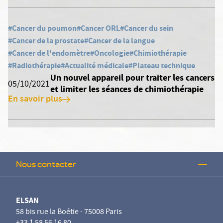
#Cancer du poumon
#Cancer ORL
#Cancer du sein
#Cancer de la prostate
#Cancer de la langue
#Cancer de l'endomètre
#Oncologie
#Chimiothérapie
#Radiothérapie
#Actualité médicale
#Plateau technique
Un nouvel appareil pour traiter les cancers
05/10/2021
et limiter les séances de chimiothérapie
En savoir plus
Nous contacter
ELSAN
58 bis rue la Boétie - 75008 Paris