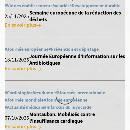
#Vie des établissements/salariés
#Développement durable
Semaine européenne de la réduction des
25/11/2025
déchets
En savoir plus
#Journée européenne
#Prévention et dépistage
Journée Européenne d’Information sur les
18/11/2025
Antibiotiques
En savoir plus
#Cardiologie
#Actudumois
#Journée internationale
#Journée mondiale
#Journée européenne
#Actualité médicale
#Infarctus du myocarde
Montauban. Mobilisés contre
07/10/2025
l’insuffisance cardiaque
En savoir plus