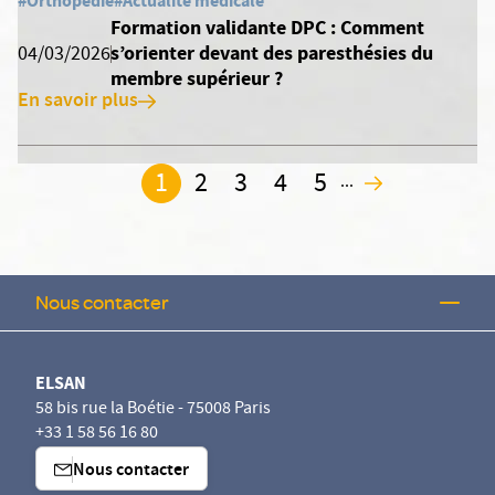
#Orthopédie
#Actualité médicale
Formation validante DPC : Comment
s’orienter devant des paresthésies du
04/03/2026
membre supérieur ?
En savoir plus
1
2
3
4
5
...
2
Nous contacter
ELSAN
58 bis rue la Boétie - 75008 Paris
+33 1 58 56 16 80
Nous contacter