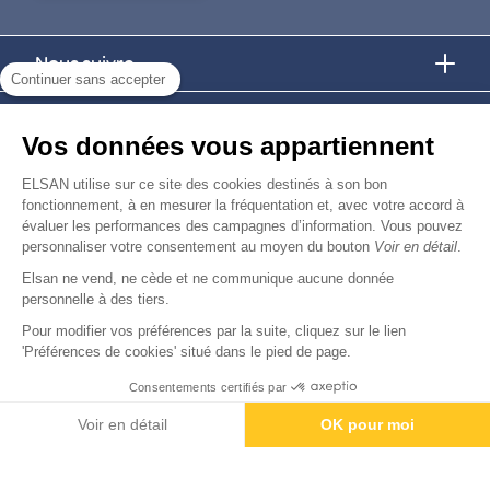
Nous suivre
Continuer sans accepter
Nous trouver
Vos données vous appartiennent
Nous rejoindre
ELSAN utilise sur ce site des cookies destinés à son bon
fonctionnement, à en mesurer la fréquentation et, avec votre accord à
évaluer les performances des campagnes d’information. Vous pouvez
Devenir fournisseur
personnaliser votre consentement au moyen du bouton
Voir en détail
.
Elsan ne vend, ne cède et ne communique aucune donnée
© Copyright 2026
Elsan
personnelle à des tiers.
-
-
-
-
Mentions Légales
Données personnelles
Gestion des cookies
Droits & Devoirs
Agence digitale : VOID
Pour modifier vos préférences par la suite, cliquez sur le lien
'Préférences de cookies' situé dans le pied de page.
Consentements certifiés par
Contactez-nous
Rendez-vous
Paiement
Voir en détail
OK pour moi
Axeptio consent
Plateforme de Gestion du Consentement : Personnalisez vos O
Notre plateforme vous permet d'adapter et de gérer vos paramètr