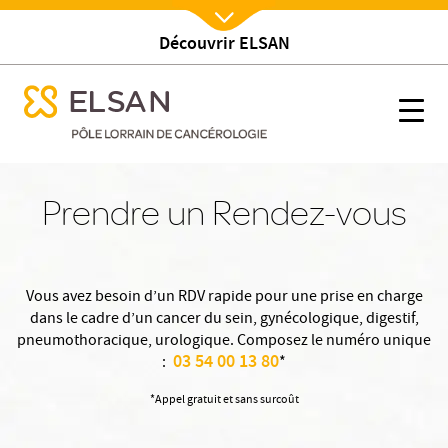
Découvrir ELSAN
Nx:Afficher menu
se menu mobile
Prendre un rendez-vous
se menu mobile
Nx:s
Nx:Aller
au
Prendre un Rendez-vous
contenu
principal
Vous avez besoin d’un RDV rapide pour une prise en charge
dans le cadre d’un cancer du sein, gynécologique, digestif,
pneumothoracique, urologique. Composez le numéro unique
03 54 00 13 80
:
*
*Appel gratuit et sans surcoût