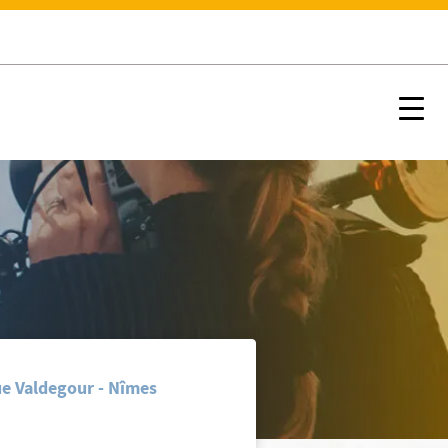
Nx:s
ue Valdegour - Nîmes