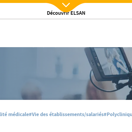
Découvrir ELSAN
Nx:Afficher menu
/
L’éducation thérapeutique du patient (ETP)
lité médicale
#Vie des établissements/salariés
#Polycliniq