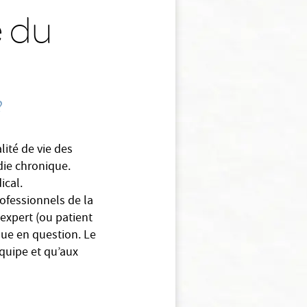
e du
?
lité de vie des
die chronique.
ical.
ofessionnels de la
 expert (ou patient
que en question. Le
équipe et qu’aux