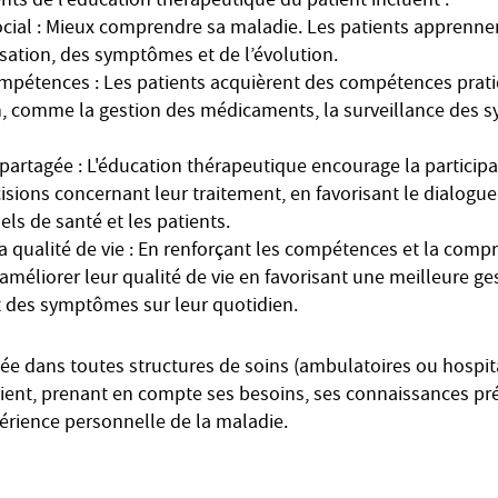
nts de l'éducation thérapeutique du patient incluent :
al : Mieux comprendre sa maladie. Les patients apprennen
isation, des symptômes et de l’évolution.
pétences : Les patients acquièrent des compétences prati
, comme la gestion des médicaments, la surveillance des 
partagée : L'éducation thérapeutique encourage la participa
isions concernant leur traitement, en favorisant le dialogue
els de santé et les patients.
 qualité de vie : En renforçant les compétences et la comp
à améliorer leur qualité de vie en favorisant une meilleure ge
t des symptômes sur leur quotidien.
ée dans toutes structures de soins (ambulatoires ou hospita
atient, prenant en compte ses besoins, ses connaissances pré
érience personnelle de la maladie.