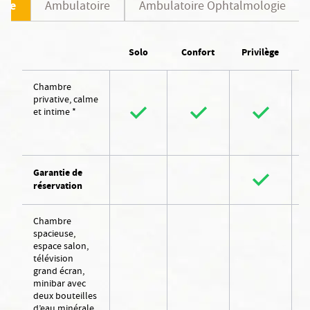
ine
Ambulatoire
Ambulatoire Ophtalmologie
Solo
Confort
Privilège
P
Chambre
privative, calme
et intime *
Garantie de
réservation
Chambre
spacieuse,
espace salon,
télévision
grand écran,
minibar avec
deux bouteilles
d’eau minérale