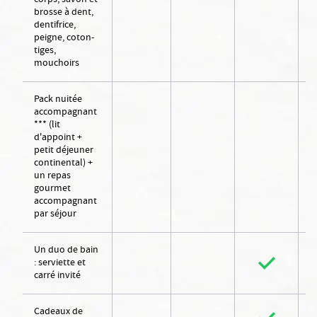
corps, savon et
brosse à dent,
dentifrice,
peigne, coton-
tiges,
mouchoirs
Pack nuitée
accompagnant
*** (lit
d'appoint +
petit déjeuner
continental) +
un repas
gourmet
accompagnant
par séjour
Un duo de bain
: serviette et
carré invité
Cadeaux de