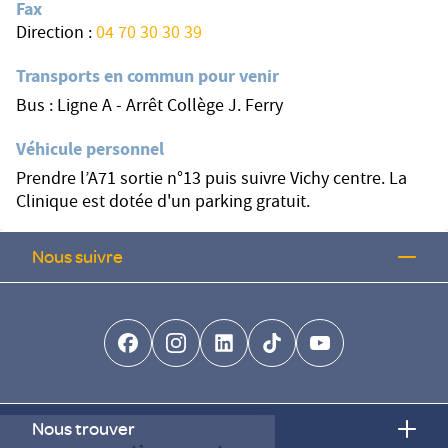
Fax
Direction :
04 70 30 30 39
Transports en commun pour venir
Bus : Ligne A - Arrêt Collège J. Ferry
Véhicule personnel
Prendre l’A71 sortie n°13 puis suivre Vichy centre. La
Clinique est dotée d'un parking gratuit.
Nous suivre
facebook-brands
instagram
linkedin-brands
tiktok-brands
youtube
Continuer sans accepter
Nous trouver