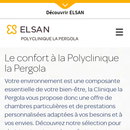
Découvrir ELSAN
Nx:Afficher menu
se menu mobile
Confort hôtelier
se menu mobile
Nx:s
Nx:Aller
au
Le confort à la Polyclinique
contenu
la Pergola
principal
Votre environnement est une composante
essentielle de votre bien-être, la Clinique la
Pergola vous propose donc une offre de
chambres particulières et de prestations
personnalisées adaptées à vos besoins et à
vos envies. Découvrez notre sélection pour