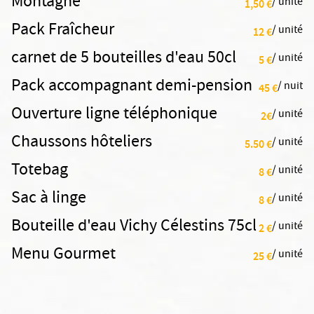
Montagne"
/ unité
1,50 €
Pack Fraîcheur
/ unité
12 €
carnet de 5 bouteilles d'eau 50cl
/ unité
5 €
Pack accompagnant demi-pension
/ nuit
45 €
Ouverture ligne téléphonique
/ unité
2€
Chaussons hôteliers
/ unité
5.50 €
Totebag
/ unité
8 €
Sac à linge
/ unité
8 €
Bouteille d'eau Vichy Célestins 75cl
/ unité
2 €
Menu Gourmet
/ unité
25 €