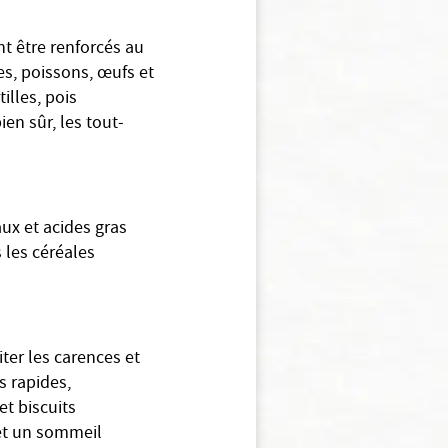
nt être renforcés au
es, poissons, œufs et
illes, pois
ien sûr, les tout­
ux et acides gras
s les céréales
ter les carences et
s rapides,
et biscuits
 et un sommeil