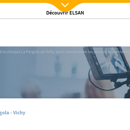
Découvrir ELSAN
Nx:Afficher menu
à la clinique La Pergola de Vichy, pour comprendre les besoi
 à la clinique La Pergola de Vichy, pour comprendre les besoins alimentaires
gola - Vichy