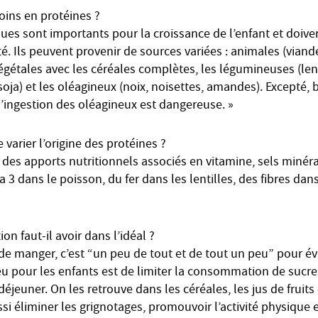
oins en protéines ?
ues sont importants pour la croissance de l’enfant et doive
. Ils peuvent provenir de sources variées : animales (viand
 végétales avec les céréales complètes, les légumineuses (lent
soja) et les oléagineux (noix, noisettes, amandes). Excepté, b
l’ingestion des oléagineux est dangereuse. »
e varier l’origine des protéines ?
 des apports nutritionnels associés en vitamine, sels minéra
a 3 dans le poisson, du fer dans les lentilles, des fibres dan
 faut-il avoir dans l’idéal ?
de manger, c’est “un peu de tout et de tout un peu” pour évi
jeu pour les enfants est de limiter la consommation de sucre
jeuner. On les retrouve dans les céréales, les jus de fruits 
aussi éliminer les grignotages, promouvoir l’activité physique