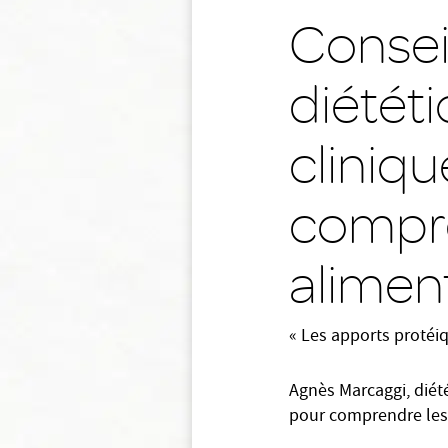
Consei
diététi
cliniqu
compre
aliment
« Les apports protéi
Agnès Marcaggi, diété
pour comprendre les 