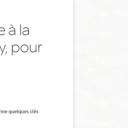
,
 à la
y, pour
donne quelques clés