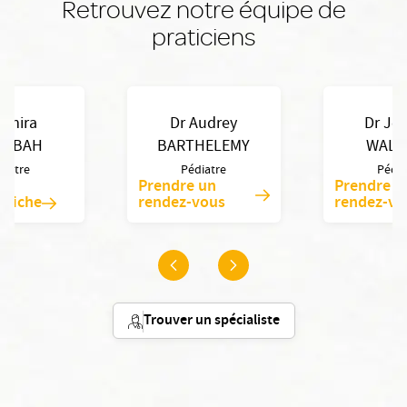
Retrouvez notre équipe de
praticiens
Amira
Dr Audrey
Dr Je
UABAH
BARTHELEMY
WALE
diatre
Pédiatre
Pédia
Prendre un
Prendre u
a fiche
rendez-vous
rendez-vo
Trouver un spécialiste