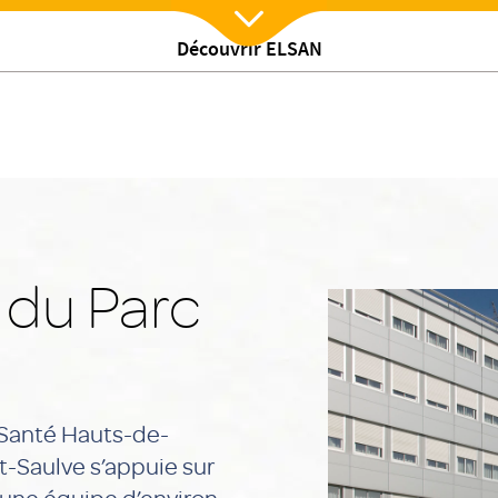
t-Saulve
Notre histoire
Notre clinique en chiffres
Nos 
Découvrir ELSAN
Nx:Afficher menu
 du Parc
 Santé Hauts-de-
nt-Saulve s’appuie sur
 une équipe d’environ