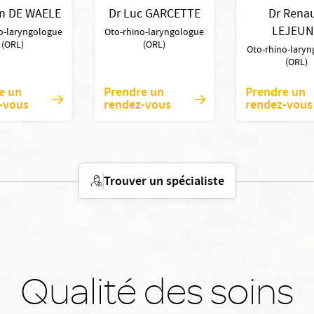
in DE WAELE
Dr Luc GARCETTE
Dr Rena
LEJEUN
o-laryngologue
Oto-rhino-laryngologue
(ORL)
(ORL)
Oto-rhino-lary
(ORL)
e un
Prendre un
Prendre un
-vous
rendez-vous
rendez-vous
Trouver un spécialiste
Qualité des soins