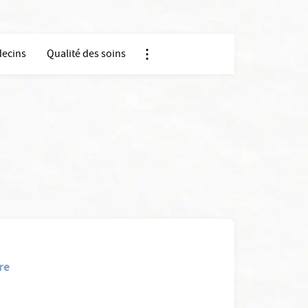
ecins
Qualité des soins
Nx:Afficher menu ancre
re