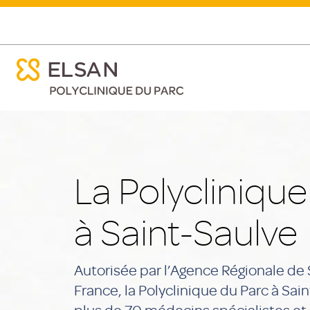
La Polyclinique du Parc à Sain
ose menu mobile
Établissement
ose menu mobile
Nx:Aller
au
contenu
principal
La Polyclinique
à Saint-Saulve
Autorisée par l’Agence Régionale de
France, la Polyclinique du Parc à Sai
plus de 70 médecins spécialistes et