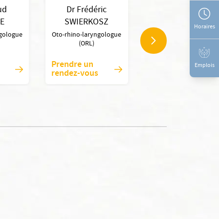
ud
Dr Frédéric
Dr Anne BAUDE
E
SWIERKOSZ
Chirurgien maxillo-facia
Horaires
ngologue
Oto-rhino-laryngologue
(ORL)
Prendre un
Prendre un
Emplois
rendez-vous
rendez-vous