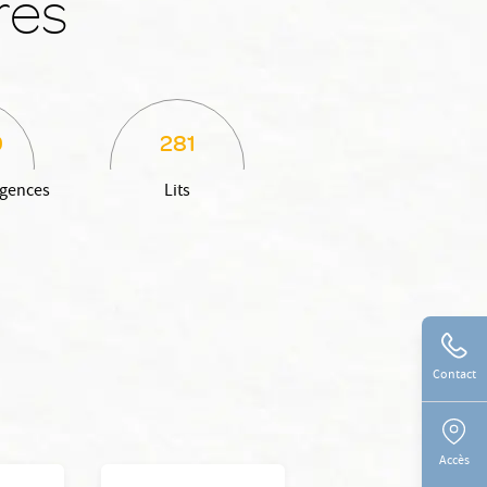
res
0
281
rgences
Lits
Contact
Accès