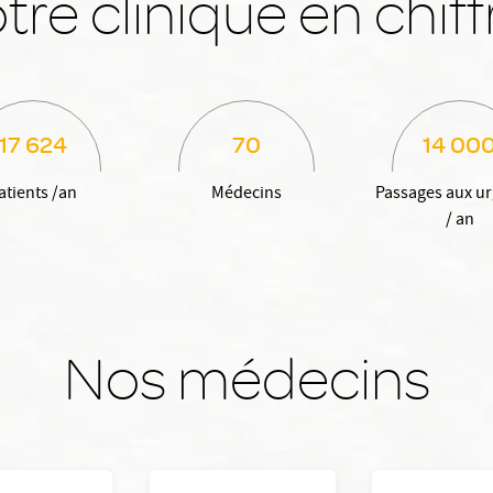
tre clinique en chiff
17 624
70
14 00
atients /an
Médecins
Passages aux u
/ an
Nos médecins