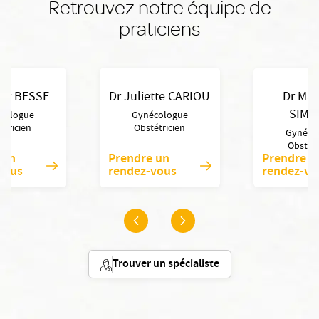
Retrouvez notre équipe de
praticiens
vier BESSE
Dr Juliette CARIOU
Dr Mat
SIMO
cologue
Gynécologue
étricien
Obstétricien
Gynéco
Obstétr
 un
Prendre un
Prendre u
vous
rendez-vous
rendez-vo
Trouver un spécialiste