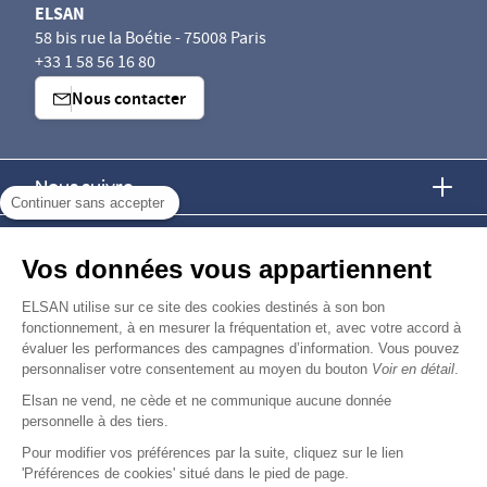
ELSAN
58 bis rue la Boétie - 75008 Paris
+33 1 58 56 16 80
Nous contacter
Nous suivre
Continuer sans accepter
Nous trouver
Vos données vous appartiennent
Nous rejoindre
ELSAN utilise sur ce site des cookies destinés à son bon
fonctionnement, à en mesurer la fréquentation et, avec votre accord à
évaluer les performances des campagnes d’information. Vous pouvez
Devenir fournisseur
personnaliser votre consentement au moyen du bouton
Voir en détail
.
Elsan ne vend, ne cède et ne communique aucune donnée
© Copyright 2026
Elsan
personnelle à des tiers.
-
-
-
-
Mentions Légales
Données personnelles
Gestion des cookies
Droits & Devoirs
Agence digitale : VOID
Pour modifier vos préférences par la suite, cliquez sur le lien
'Préférences de cookies' situé dans le pied de page.