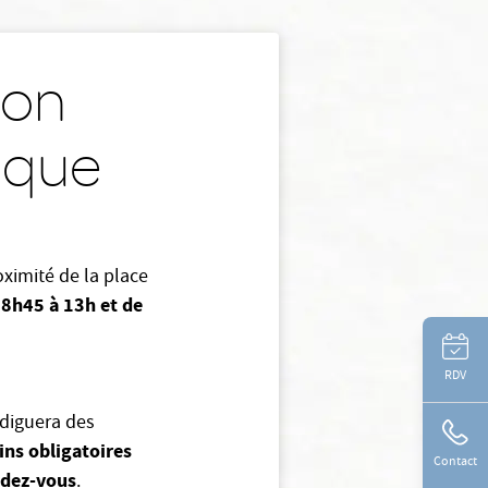
ion
nique
oximité de la place
 8h45 à 13h et de
RDV
odiguera des
ins obligatoires
Contact
ndez-vous
.