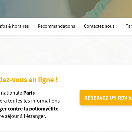
nfos & horaires
Recommandations
Contactez nous !
Tar
dez-vous en ligne !
Paris
ernationale
RÉSERVEZ UN RDV V
ra toutes les informations
ger contre la poliomyélite
e séjour à l’étranger.