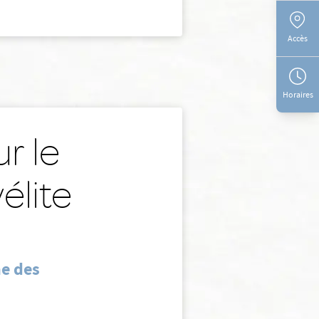
Accès
Horaires
r le
élite
ne des