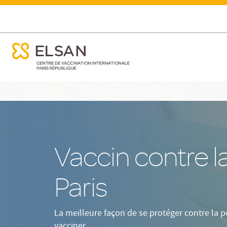
Prendre RDV
Infos & horaires
ose menu mobile
rdv vaccin poliomyelite
ose menu mobile
Nx:Aller
au
contenu
principal
Vaccin contre l
Paris
La meilleure façon de se protéger contre la po
vacciner.