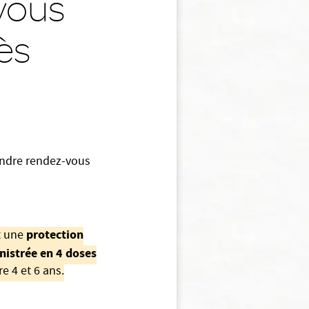
vous
ès
ndre rendez-vous
protection
t une
nistrée en 4 doses
re 4 et 6 ans.