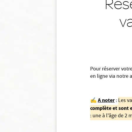
Rés
v
Pour réserver votr
en ligne via notre
A noter
✍️
:
Les va
complète et sont e
: une à l'âge de 2 