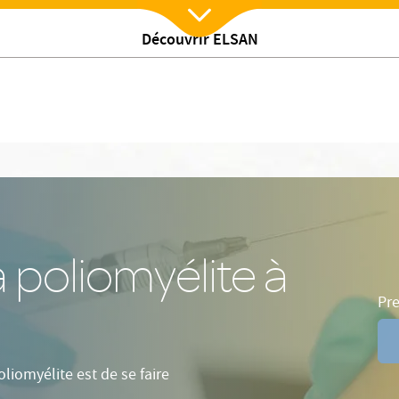
Recommandations
Contactez nous !
Tarifs
Nos vacci
Découvrir ELSAN
Nx:Afficher menu
a poliomyélite à
Pre
liomyélite est de se faire