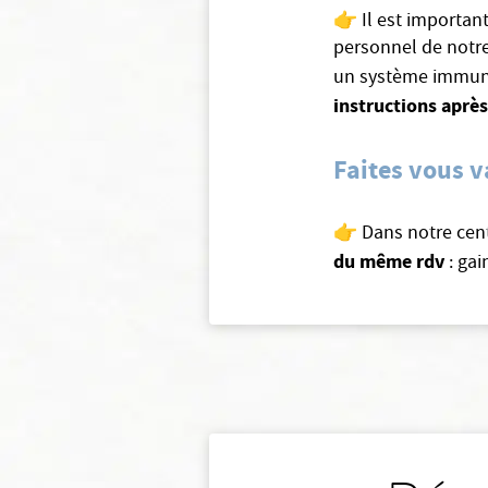
👉 Il est importan
personnel de notre
un système immunit
instructions après
Faites vous v
👉 Dans notre cent
du même rdv
: gai