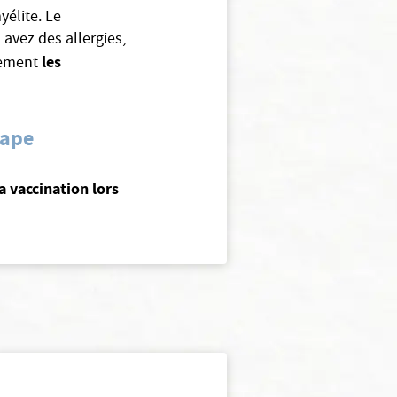
yélite. Le
avez des allergies,
les
ivement
tape
la vaccination lors