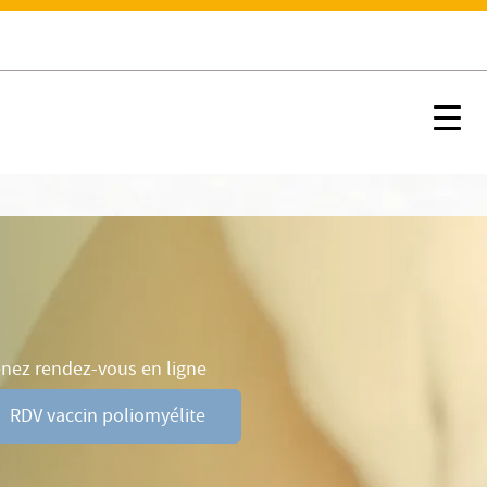
Prendre rendez-vous en ligne
ns
Nx:s
nez rendez-vous en ligne
RDV vaccin poliomyélite