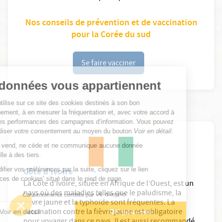
Nos conseils de prévention et de vaccination
pour la Corée du sud
Continuer sans accepter
Se faire vacciner
Vos données vous appartiennent
ELSAN utilise sur ce site des cookies destinés à son bon
fonctionnement, à en mesurer la fréquentation et, avec votre accord à
évaluer les performances des campagnes d’information. Vous pouvez
personnaliser votre consentement au moyen du bouton
Voir en détail
.
Elsan ne vend, ne cède et ne communique aucune donnée
personnelle à des tiers.
Pour modifier vos préférences par la suite, cliquez sur le lien
Côte d'Ivoire
'Préférences de cookies' situé dans le pied de page.
La Côte d’Ivoire, située en Afrique de l’Ouest, est un
pays où des maladies telles que le paludisme, la
Consentements certifiés par
fièvre jaune et la typhoïde sont fréquentes. La
vaccination contre la fièvre jaune est obligatoire
Voir en détail
OK pour moi
pour voyager dans ce pays. Il est aussi recommandé