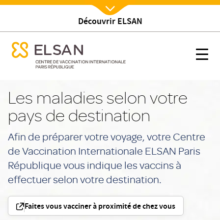
Découvrir ELSAN
Nx:Afficher menu
se menu mobile
Votre destination
se menu mobile
Nx:s
Nx:Aller
au
Les maladies selon votre
contenu
pays de destination
principal
Afin de préparer votre voyage, votre Centre
de Vaccination Internationale ELSAN Paris
République vous indique les vaccins à
effectuer selon votre destination.
Faites vous vacciner à proximité de chez vous