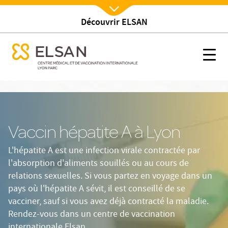
Découvrir ELSAN
Nx:Afficher menu
se menu mobile
Vaccin hépatite VHA à Lyon
Nx:s
se menu mobile
Nx:Aller
au
contenu
principal
Vaccin hépatite A à Lyon
L'hépatite A est une infection virale contractée par
l'absorption d'aliments souillés ou au cours de
relations sexuelles. Si vous partez en voyage dans un
pays où l'hépatite A sévit, il est conseillé de se
vacciner, sauf si vous avez déjà contracté la maladie.
Rendez-vous dans un centre de vaccination
internationale Elsan.