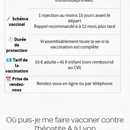
immunodéprimées.
1 injection au moins 15 jours avant le
💉
Schéma
départ
vaccinal
Rappel recommandé 6 à 12 mois plus tard
⏱
Durée
Vraisemblablement toute la vie si la
de
vaccination est complète
protection
💶
Tarif de
55 € adulte • 45 € enfant (non remboursé
la
au CVI)
vaccination
📆
Prise de
Rendez-vous en ligne ou par téléphone
rendez-
vous
Où puis-je me faire vacciner contre
l'hépatite A à Lyon