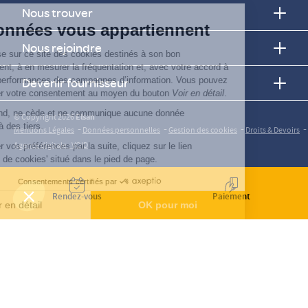
Nous trouver
Vos données vous appartiennent
Nous rejoindre
ELSAN utilise sur ce site des cookies destinés à son bon
fonctionnement, à en mesurer la fréquentation et, avec votre accord à
évaluer les performances des campagnes d’information. Vous pouvez
Devenir fournisseur
personnaliser votre consentement au moyen du bouton
Voir en détail
.
Elsan ne vend, ne cède et ne communique aucune donnée
© Copyright 2026
Elsan
personnelle à des tiers.
-
-
-
-
Mentions Légales
Données personnelles
Gestion des cookies
Droits & Devoirs
Agence digitale : VOID
Pour modifier vos préférences par la suite, cliquez sur le lien
'Préférences de cookies' situé dans le pied de page.
Consentements certifiés par
Rendez-vous
Paiement
Voir en détail
OK pour moi
Axeptio consent
Plateforme de Gestion du Consentement : Personnalisez vos O
Notre plateforme vous permet d'adapter et de gérer vos paramètr