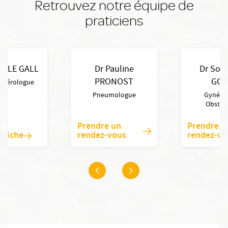
Retrouvez notre équipe de
praticiens
n LE GALL
Dr Pauline
Dr Soph
PRONOST
GOU
entérologue
Pneumologue
Gynéco
Obstétr
Prendre un
Prendre u
a fiche
rendez-vous
rendez-vo