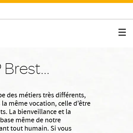
 travail
Un cadre de vie exceptionnel
Nx:s
Brest...
e des métiers très différents,
 la même vocation, celle d’être
ts. La bienveillance et la
a base même de notre
ant tout humain. Si vous