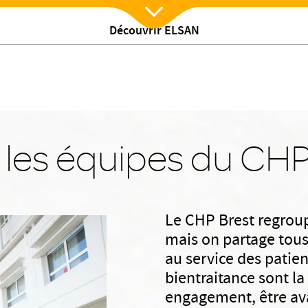
Un ADN unique
Des avantages sociaux
Une qualité de vie au
Découvrir ELSAN
Nx:Afficher menu
 les équipes du CHP 
Le CHP Brest regroup
mais on partage tous
au service des patien
bientraitance sont l
engagement, être av