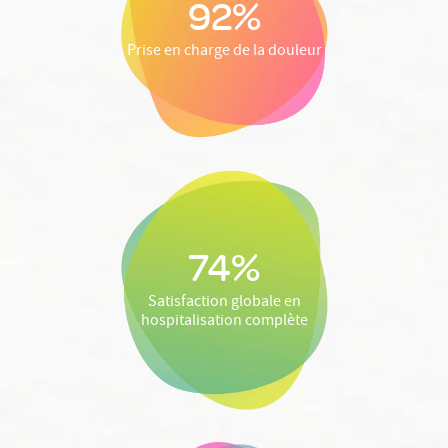
92%
Prise en charge de la douleur
74%
Satisfaction globale en
hospitalisation complète