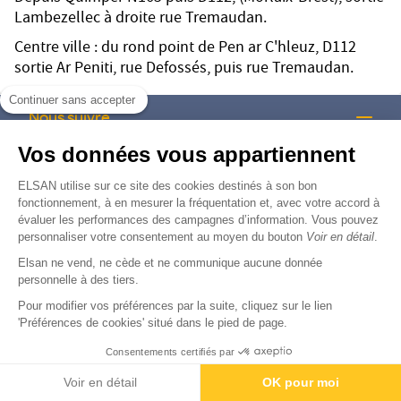
Lambezellec à droite rue Tremaudan.
Centre ville : du rond point de Pen ar C'hleuz, D112
sortie Ar Peniti, rue Defossés, puis rue Tremaudan.
Continuer sans accepter
Nous suivre
Vos données vous appartiennent
ELSAN utilise sur ce site des cookies destinés à son bon
facebook-brands
instagram
linkedin-brands
tiktok-brands
youtube
fonctionnement, à en mesurer la fréquentation et, avec votre accord à
évaluer les performances des campagnes d’information. Vous pouvez
personnaliser votre consentement au moyen du bouton
Voir en détail
.
Elsan ne vend, ne cède et ne communique aucune donnée
Nous trouver
personnelle à des tiers.
Pour modifier vos préférences par la suite, cliquez sur le lien
Nous rejoindre
'Préférences de cookies' situé dans le pied de page.
Consentements certifiés par
Devenir fournisseur
Rendez-vous
Paiement
Voir en détail
OK pour moi