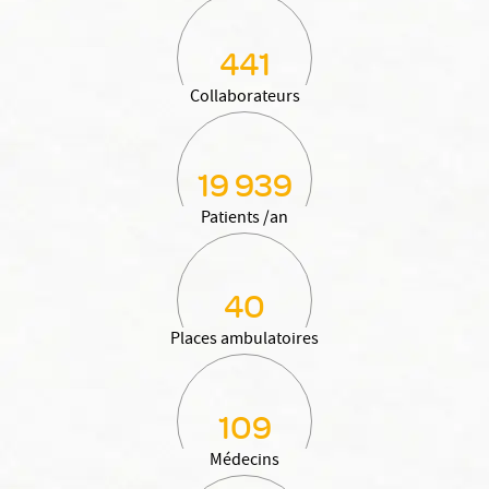
441
Collaborateurs
19 939
Patients /an
40
Places ambulatoires
109
Médecins