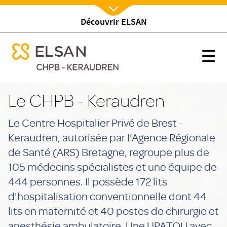
Découvrir ELSAN
Nx:Afficher menu
se menu mobile
Etablissement
se menu mobile
Nx:s
Nx:Aller
au
Le CHPB - Keraudren
contenu
principal
Le Centre Hospitalier Privé de Brest -
Keraudren, autorisée par l’Agence Régionale
de Santé (ARS) Bretagne, regroupe plus de
105 médecins spécialistes et une équipe de
444 personnes. Il possède 172 lits
d'hospitalisation conventionnelle dont 44
lits en maternité et 40 postes de chirurgie et
anesthésie ambulatoire. Une UPATOU avec