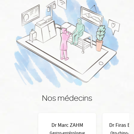
Nos médecins
Dr Marc ZAHM
Dr Firas E
Gastro-entérologue
Oto-rhino-la