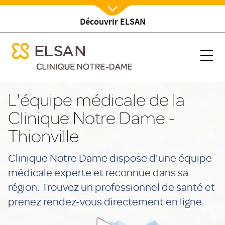
Découvrir ELSAN
Nx:Afficher menu
se menu mobile
Equipe médicale
se menu mobile
Nx:s
Nx:Aller
au
L'équipe médicale de la
contenu
Clinique Notre Dame -
principal
Thionville
Clinique Notre Dame dispose d'une équipe
médicale experte et reconnue dans sa
région. Trouvez un professionnel de santé et
prenez rendez-vous directement en ligne.