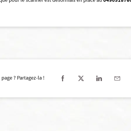
0490518760
que pour le scanner est désormais en place au
 page ? Partagez-la !