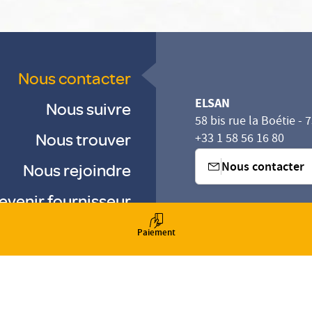
Nous contacter
ELSAN
Nous suivre
58 bis rue la Boétie - 
Nous trouver
+33 1 58 56 16 80
Nous contacter
Nous rejoindre
evenir fournisseur
sez vos Options
s paramètres de confidentialité, en garantissant la con
-
-
Paiement
-
Gestion des cookies
Droits & Devoirs
Agence digitale : VOID