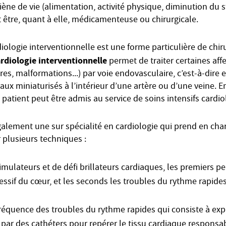
iène de vie (alimentation, activité physique, diminution du st
 être, quant à elle, médicamenteuse ou chirurgicale.
diologie interventionnelle est une forme particulière de chir
rdiologie interventionnelle
permet de traiter certaines aff
ires, malformations...) par voie endovasculaire, c’est-à-dire
aux miniaturisés à l’intérieur d’une artère ou d’une veine. E
 patient peut être admis au service de soins intensifs cardi
alement une sur spécialité en cardiologie qui prend en cha
 plusieurs techniques :
imulateurs et de défi brillateurs cardiaques, les premiers p
ssif du cœur, et les seconds les troubles du rythme rapides
réquence des troubles du rythme rapides qui consiste à explo
 par des cathéters pour repérer le tissu cardiaque responsa