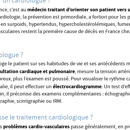
 un cardiologue ?
médecin traitant d’orienter son patient vers 
nce, c’est au
rdiologie, la prévention est primordiale, a fortiori pour les 
s en surpoids, hypertendus, hypercholestérolémiques, fumeur
asculaires restent la première cause de décès en France ch
iologue ?
oge le patient sur ses habitudes de vie et ses antécédents m
ultation cardiaque et pulmonaire
, mesure la tension artéri
eux, plus l’examen est poussé. Pour visualiser le rythme c
électrocardiogramme
ie, il peut effectuer un
. Un test d’e
soin, il préconise des examens complémentaires : échographi
raphie, scintigraphie ou IRM.
e le traitement cardiologique ?
problèmes cardio-vasculaires
es
passe généralement, en pre