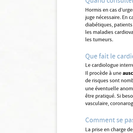
Quand consulter
Hormis en cas d’urge
juge nécessaire. En ca
diabétiques, patient
les maladies cardiov
les tumeurs.
Que fait le card
Le cardiologue interr
ausc
Il procède à une
de risques sont nombr
une éventuelle anomal
être pratiqué. Si be
vasculaire, coronarog
Comment se pass
La prise en charge d