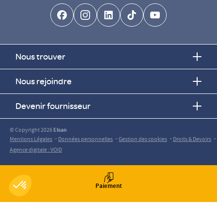
facebook-brands
instagram
linkedin-brands
tiktok-brands
youtube
Nous trouver
Nous rejoindre
Devenir fournisseur
© Copyright 2026
Elsan
-
-
-
-
Mentions Légales
Données personnelles
Gestion des cookies
Droits & Devoirs
Agence digitale : VOID
Paiement
Axeptio consent
Plateforme de Gestion du Consentement : Personnalisez vos O