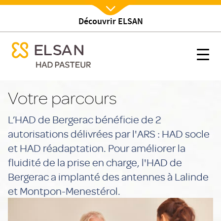
Découvrir ELSAN
Nx:Afficher menu
se menu mobile
Votre parcours
se menu mobile
Nx:s
Nx:Aller
au
Votre parcours
contenu
principal
L’HAD de Bergerac bénéficie de 2
autorisations délivrées par l'ARS : HAD socle
et HAD réadaptation. Pour améliorer la
fluidité de la prise en charge, l'HAD de
Bergerac a implanté des antennes à Lalinde
et Montpon-Menestérol.