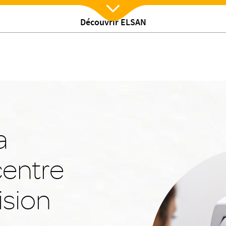
Prend
s
Signes distinctifs
Correction
Découvrir ELSAN
Nx:Afficher menu
a
centre
ision