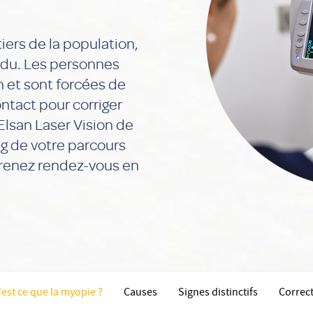
ers de la population,
pandu. Les personnes
n et sont forcées de
ontact pour corriger
Elsan Laser Vision de
g de votre parcours
Prenez rendez-vous en
est ce que la myopie ?
Causes
Signes distinctifs
Correc