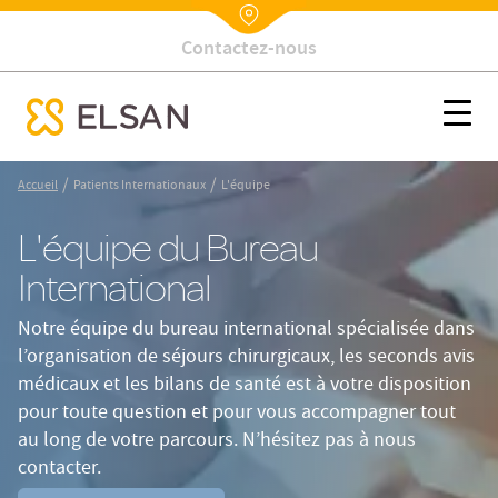
Contactez-nous
Nx:Annuaire
Patients internationaux Equipe
Nx:s
se menu mobile
Nx:Aller
/
/
Accueil
Patients Internationaux
L'équipe
au
contenu
L'équipe du Bureau
principal
International
Notre équipe du bureau international spécialisée dans
l’organisation de séjours chirurgicaux, les seconds avis
médicaux et les bilans de santé est à votre disposition
pour toute question et pour vous accompagner tout
au long de votre parcours. N’hésitez pas à nous
contacter.