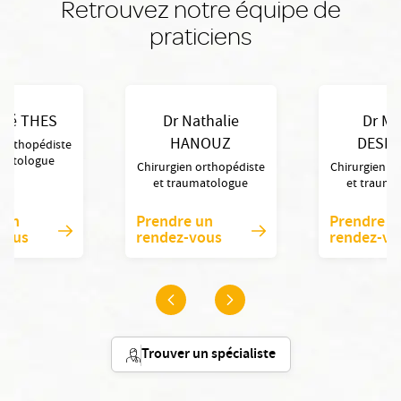
Retrouvez notre équipe de
praticiens
dré THES
Dr Nathalie
Dr Mi
HANOUZ
DESPE
 orthopédiste
umatologue
Chirurgien orthopédiste
Chirurgien o
et traumatologue
et trauma
 un
Prendre un
Prendre u
vous
rendez-vous
rendez-vo
Trouver un spécialiste