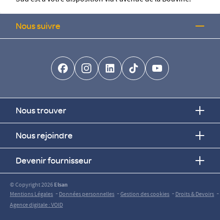
Sud est à votre disposition via l'avenue de la Bouvine.
Nous suivre
facebook-brands
instagram
linkedin-brands
tiktok-brands
youtube
Nous trouver
Nous rejoindre
Devenir fournisseur
© Copyright 2026
Elsan
-
-
-
-
Mentions Légales
Données personnelles
Gestion des cookies
Droits & Devoirs
Agence digitale : VOID