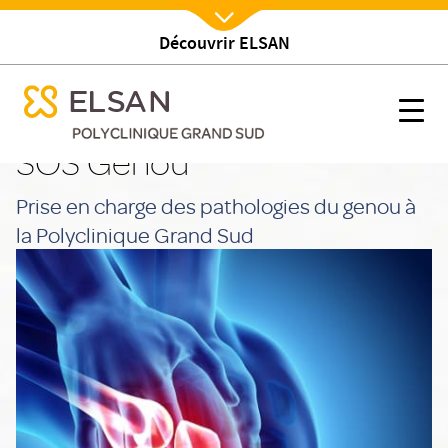
Découvrir ELSAN
Nx:Afficher menu
se menu mobile
SOS Genou
se menu mobile
Nx:s
SOS Genou
Nx:Aller
au
Prise en charge des pathologies du genou à
contenu
principal
la Polyclinique Grand Sud