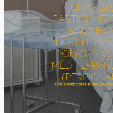
CHAMBR
PARTICULIÈR
& CONFO
HÔTELIER À 
POLYCLINIQ
MÉDITERRAN
(PERPIGNA
Choisissez votre niveau de co