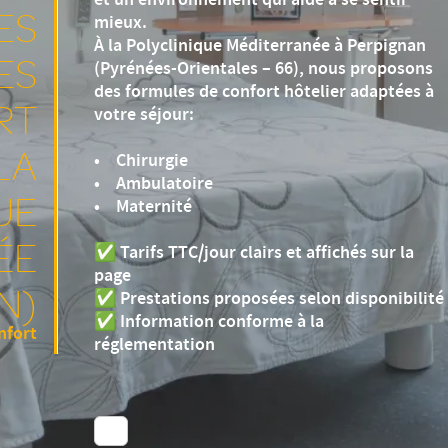
et un environnement qui aide à se sentir
ES
mieux.
À la Polyclinique Méditerranée à Perpignan
ES
(Pyrénées-Orientales – 66), nous proposons
des formules de confort hôtelier adaptées à
RT
votre séjour:
LA
• Chirurgie
• Ambulatoire
UE
• Maternité
ÉE
✅ Tarifs TTC/jour clairs et affichés sur la
page
N)
✅ Prestations proposées selon disponibilité
✅ Information conforme à la
nfort
réglementation