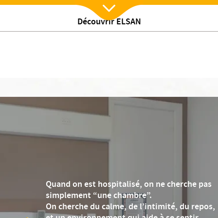
Maternité
Chirurgie
Ambulatoire
Prestations “À LA C
Découvrir ELSAN
Nx:Afficher menu
Quand on est hospitalisé, on ne cherche pas
simplement “une chambre”.
On cherche du calme, de l’intimité, du repos,