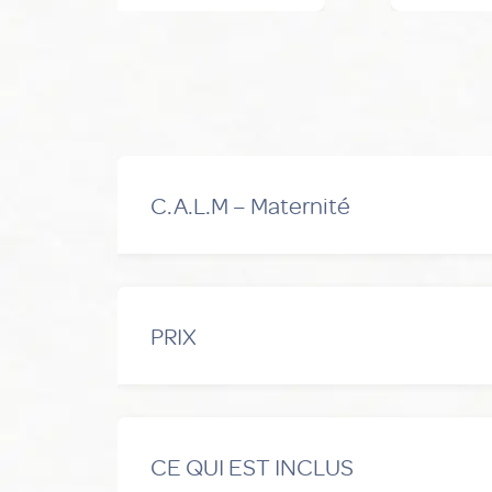
C.A.L.M – Maternité
Le meilleur niveau de confort : espace, i
PRIX
153 € TTC / jour
CE QUI EST INCLUS