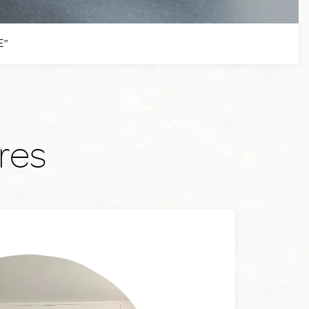
E”
res