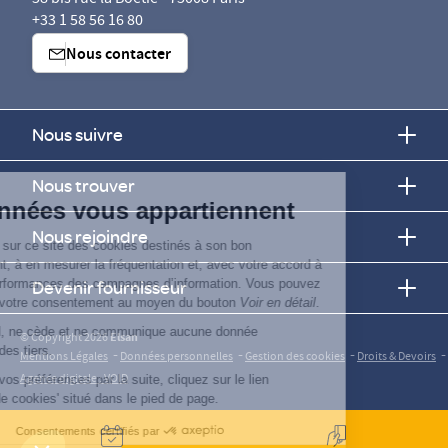
+33 1 58 56 16 80
Nous contacter
Nous suivre
Continuer sans accepter
Nous trouver
Vos données vous appartiennent
Nous rejoindre
ELSAN utilise sur ce site des cookies destinés à son bon
fonctionnement, à en mesurer la fréquentation et, avec votre accord à
évaluer les performances des campagnes d’information. Vous pouvez
Devenir fournisseur
personnaliser votre consentement au moyen du bouton
Voir en détail
.
Elsan ne vend, ne cède et ne communique aucune donnée
© Copyright 2026
Elsan
personnelle à des tiers.
-
-
-
-
Mentions Légales
Données personnelles
Gestion des cookies
Droits & Devoirs
Agence digitale : VOID
Pour modifier vos préférences par la suite, cliquez sur le lien
'Préférences de cookies' situé dans le pied de page.
Consentements certifiés par