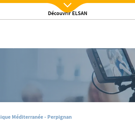
Découvrir ELSAN
Nx:Afficher menu
/
ualites
Journée mondiale de l'environnement
nique Méditerranée - Perpignan