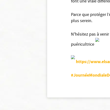
font une vraie différe
Parce que protéger l’
plus serein.
N'hésitez pas à venir
puéricultrice
https://www.elsa
#JournéeMondialeD