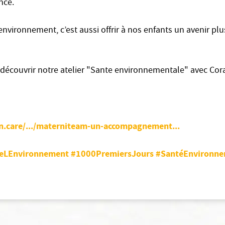
nce.
environnement, c’est aussi offrir à nos enfants un avenir plus
 découvrir notre atelier "Sante environnementale" avec Cora
n.care/.../materniteam-un-accompagnement...
eLEnvironnement
#1000PremiersJours
#SantéEnvironne