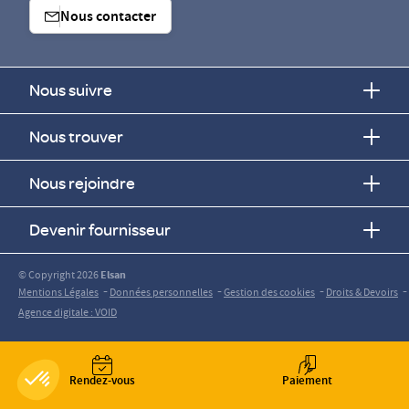
Nous contacter
Nous suivre
Nous trouver
Nous rejoindre
Devenir fournisseur
© Copyright 2026
Elsan
-
-
-
-
Mentions Légales
Données personnelles
Gestion des cookies
Droits & Devoirs
Agence digitale : VOID
Rendez-vous
Paiement