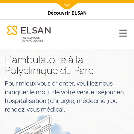
Découvrir ELSAN
Nx:Afficher menu
se menu mobile
Ambulatoire
se menu mobile
Nx:s
Nx:Aller
au
L'ambulatoire à la
contenu
Polyclinique du Parc
principal
Pour mieux vous orienter, veuillez nous
indiquer le motif de votre venue : séjour en
hospitalisation (chirurgie, médecine ) ou
rendez-vous médical.