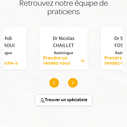
Retrouvez notre équipe de
praticiens
Mehdi
Dr Nicolas
Dr Syl
RFAOUI
CHAILLET
FOSC
iologue
Radiologue
Radiol
Prendre un
Prendre u
a fiche
rendez-vous
rendez-vo
Trouver un spécialiste