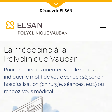
Découvrir ELSAN
Nx:Afficher menu
se menu mobile
Médecine
se menu mobile
Nx:s
Nx:Aller
au
La médecine à la
contenu
Polyclinique Vauban
principal
Pour mieux vous orienter, veuillez nous
indiquer le motif de votre venue : séjour en
hospitalisation (chirurgie, séances, etc.) ou
rendez-vous médical.