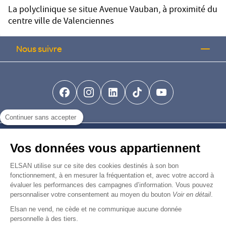
La polyclinique se situe Avenue Vauban, à proximité du
centre ville de Valenciennes
Nous suivre
facebook-brands
instagram
linkedin-brands
tiktok-brands
youtube
Continuer sans accepter
Nous trouver
Vos données vous appartiennent
Nous rejoindre
ELSAN utilise sur ce site des cookies destinés à son bon
fonctionnement, à en mesurer la fréquentation et, avec votre accord à
évaluer les performances des campagnes d’information. Vous pouvez
Devenir fournisseur
personnaliser votre consentement au moyen du bouton
Voir en détail
.
Elsan ne vend, ne cède et ne communique aucune donnée
© Copyright 2026
Elsan
personnelle à des tiers.
-
-
-
-
Mentions Légales
Données personnelles
Gestion des cookies
Droits & Devoirs