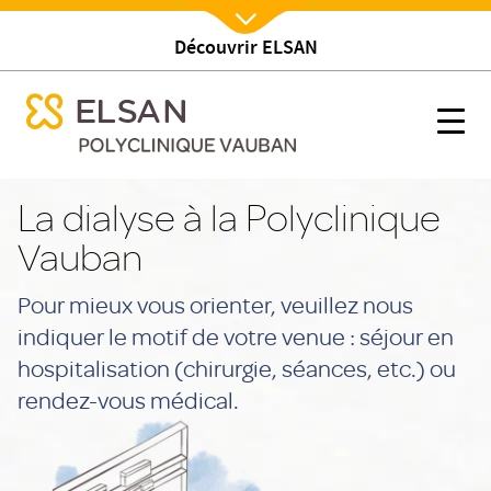
Découvrir ELSAN
Nx:Afficher menu
se menu mobile
Séances de dialyse
se menu mobile
Nx:s
Nx:Aller
au
La dialyse à la Polyclinique
contenu
Vauban
principal
Pour mieux vous orienter, veuillez nous
indiquer le motif de votre venue : séjour en
hospitalisation (chirurgie, séances, etc.) ou
rendez-vous médical.