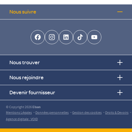
Nous suivre
facebook-brands
instagram
linkedin-brands
tiktok-brands
youtube
Nous trouver
Nous rejoindre
Devenir fournisseur
© Copyright 2026
Elsan
-
-
-
-
Mentions Légales
Données personnelles
Gestion des cookies
Droits & Devoirs
Agence digitale : VOID