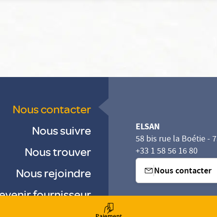
Nous contacter
ELSAN
Nous suivre
58 bis rue la Boétie - 
Nous trouver
+33 1 58 56 16 80
Nous contacter
Nous rejoindre
evenir fournisseur
sez vos Options
s paramètres de confidentialité, en garantissant la con