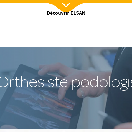
Découvrir ELSAN
Nx:Afficher menu
rthopédiste-Orthesiste podologiste
Orthesiste podologi