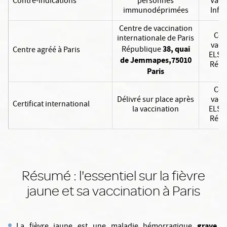
Contre-indications
personnes
Vacc
immunodéprimées
Info 
Centre de vaccination
Cen
internationale de Paris
vacc
38, quai
République
Centre agréé à Paris
ELSAN
de Jemmapes,75010
Répu
Paris
Cen
Délivré sur place après
vacc
Certificat international
la vaccination
ELSAN
Répu
Résumé : l'essentiel sur la fièvre
jaune et sa vaccination à Paris
grave