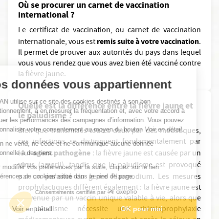
Où se procurer un carnet de vaccination
international ?
Le certificat de vaccination, ou carnet de vaccination
remis suite à votre vaccination
internationale, vous est
.
Il permet de prouver aux autorités du pays dans lequel
Continuer sans accepter
vous vous rendez que vous avez bien été vacciné contre
la fièvre jaune.
Vos données vous appartiennent
ELSAN utilise sur ce site des cookies destinés à son bon
Quelle est la différence entre la fièvre jaune et
fonctionnement, à en mesurer la fréquentation et, avec votre accord à
le paludisme ?
évaluer les performances des campagnes d’information. Vous pouvez
personnaliser votre consentement au moyen du bouton
Voir en détail
.
Bien que transmises toutes deux par des moustiques,
ces infections se distinguent fondamentalement par
Elsan ne vend, ne cède et ne communique aucune donnée
agent pathogène
leur
: la fièvre jaune est causée par un
personnelle à des tiers.
virus
(amaril), tandis que le paludisme est provoqué
Pour modifier vos préférences par la suite, cliquez sur le lien
parasite
par un
du genre Plasmodium. Les mesures
'Préférences de cookies' situé dans le pied de page.
prophylactiques diffèrent également : la fièvre jaune est
Consentements certifiés par
prévenue par un vaccin unique valable à vie, alors que
le paludisme nécessite une chimioprophylaxie
Voir en détail
OK pour moi