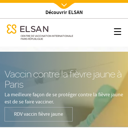
Découvrir ELSAN
Nx:Afficher menu
se menu mobile
Vaccin contre la fièvre jaune à Paris
se menu mobile
Nx:s
Nx:Aller
au
contenu
principal
Vaccin contre la fièvre jaune à
Paris
La meilleure façon de se protéger contre la fièvre jaune
est de se faire vacciner.
RDV vaccin fièvre jaune