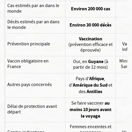
Cas estimés par an dans le
Environ 200 000 cas
monde
Décès estimés par an dans
Environ 30 000 décès
le monde
O
Vaccination
Prévention principale
Vacc
(prévention efficace et
Info 
éprouvée)
Vaccin obligatoire en
Minist
Guyane
Oui, en
(à
France
Santé
partir de 12 mois)
Afrique
Pays d'
,
Autres pays concernés
Amérique du Sud
d'
et
Antilles
des
au
Se faire vacciner
Délai de protection avant
moins 10 jours avant
départ
le voyage
Femmes enceintes et
O