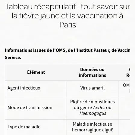
Tableau récapitulatif : tout savoir sur
la fièvre jaune et la vaccination à
Paris
Informations issues de l'OMS, de l'Institut Pasteur, de Vaccinat
Service.
Données ou
Sou
Élément
informations
Réf
OMS / 
Agent infectieux
Virus amaril
Pa
Piqûre de moustiques
Mode de transmission
du genre
Aedes
ou
Haemogogus
Maladie infectieuse
Type de maladie
hémorragique aiguë