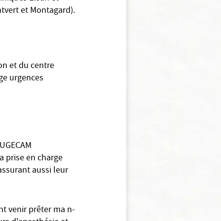
ntvert et Montagard).
on et du centre
rge urgences
l' UGECAM
a prise en charge
assurant aussi leur
nt venir prêter ma n-