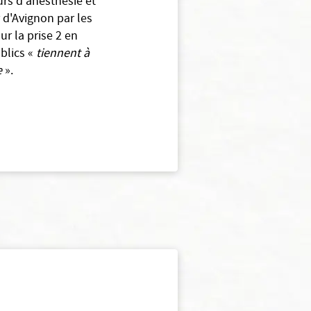
urs d'anesthésie et
 d'Avignon par les
ur la prise 2 en
ublics «
tiennent à
e
».