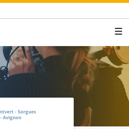
Nx:s
émie
ntvert - Sorgues
 - Avignon