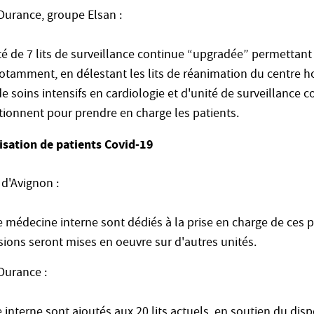
Durance, groupe Elsan :
té de 7 lits de surveillance continue “upgradée” permettant
otamment, en délestant les lits de réanimation du centre ho
 de soins intensifs en cardiologie et d'unité de surveillance 
tionnent pour prendre en charge les patients.
isation de patients Covid-19
 d'Avignon :
de médecine interne sont dédiés à la prise en charge de ces p
sions seront mises en oeuvre sur d'autres unités.
Durance :
 interne sont ajoutés aux 20 lits actuels, en soutien du disp