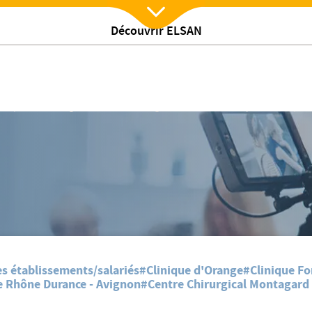
Découvrir ELSAN
Nx:Afficher menu
pendant l'épidémie
/
tes
Bassin d'Avignon : comment s'organise l'offre de soins pendant l'épid
es établissements/salariés
#Clinique d'Orange
#Clinique Fo
e Rhône Durance - Avignon
#Centre Chirurgical Montagard