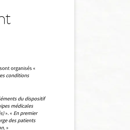
nt
 sont organisés «
res conditions
léments du dispositif
quipes médicales
és)
». «
En premier
harge des patients
on.
»