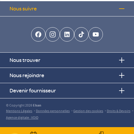
Nous suivre
facebook-brands
instagram
linkedin-brands
tiktok-brands
youtube
Nous trouver
Nous rejoindre
Devenir fournisseur
© Copyright 2026
Elsan
-
-
-
-
Mentions Légales
Données personnelles
Gestion des cookies
Droits & Devoirs
Agence digitale : VOID