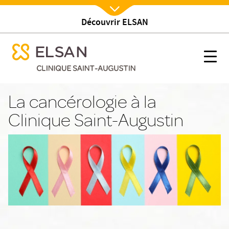
Découvrir ELSAN
Nx:Afficher menu
se menu mobile
Cancérologie
se menu mobile
Nx:s
Nx:Aller
au
La cancérologie à la
contenu
Clinique Saint-Augustin
principal