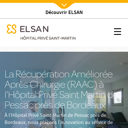
Découvrir ELSAN
Nx:Afficher menu
se menu mobile
RAAC
se menu mobile
Nx:s
Nx:Aller
au
contenu
principal
La Récupération Améliorée
Après Chirurgie (RAAC) à
l'Hôpital Privé Saint Martin de
Pessac près de Bordeaux
À l’Hôpital Privé Saint-Martin de Pessac près de
Bordeaux, nous plaçons l’innovation au service de