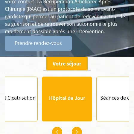
votre confort. La Récupération Améliorée Après
Chirurgie (RAAC) est un protocole de soins avant-
gardiste qui permet au patient de redevenir acteur de
sa guérison et de retrouver son autonomie le plus
rapidement possible après une intervention.
Prendre rendez-vous
Votre séjour
 et Cicatrisation
Hôpital de Jour
Séances de dia