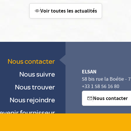
Voir toutes les actualités
Nous contacter
ELSAN
Nous suivre
58 bis rue la Boétie - 
Nous trouver
+33 1 58 56 16 80
Nous contacter
Nous rejoindre
evenir fournisseur
sez vos Options
s paramètres de confidentialité, en garantissant la con
-
-
-
Gestion des cookies
Droits & Devoirs
Agence digitale : VOID