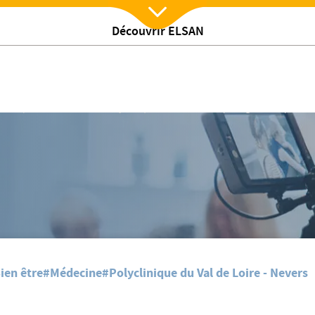
Découvrir ELSAN
Nx:Afficher menu
son expérience sur Nevers FM
/
lites
Octobre Rose : La Polyclinique du Val de Loire partage son expérien
ien être
#Médecine
#Polyclinique du Val de Loire - Nevers