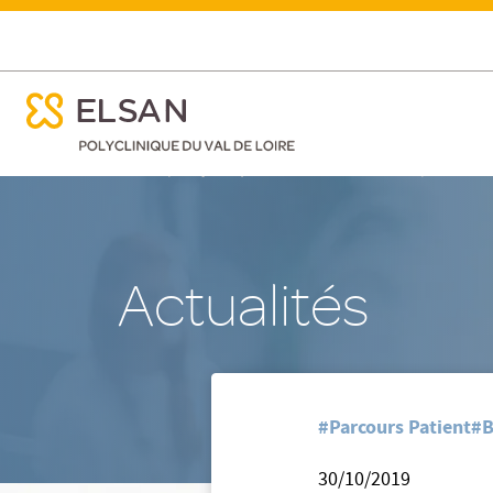
ose menu mobile
Octobre Rose : La Polyclinique du Val de Loire partage 
ose menu mobile
Nx:Aller
/
/
Accueil
Polyclinique du Val de Loire - Nevers
Nos actua
au
contenu
principal
Actualités
#Parcours Patient
#B
30/10/2019