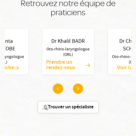
Retrouvez notre équipe de
praticiens
Hanta
Dr Khalil BADR
Dr Chri
OTOBE
SCHM
Oto-rhino-laryngologue
(ORL)
-laryngologue
Oto-rhino-la
Prendre un
ORL)
(OR
a fiche
rendez-vous
Voir la 
Trouver un spécialiste