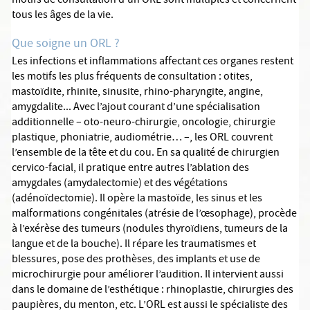
motifs de consultation d’un ORL sont multiples et concernent
tous les âges de la vie.
Que soigne un ORL ?
Les infections et inflammations affectant ces organes restent
les motifs les plus fréquents de consultation : otites,
mastoïdite, rhinite, sinusite, rhino-pharyngite, angine,
amygdalite... Avec l’ajout courant d’une spécialisation
additionnelle – oto-neuro-chirurgie, oncologie, chirurgie
plastique, phoniatrie, audiométrie… –, les ORL couvrent
l’ensemble de la tête et du cou. En sa qualité de chirurgien
cervico-facial, il pratique entre autres l’ablation des
amygdales (amydalectomie) et des végétations
(adénoïdectomie). Il opère la mastoïde, les sinus et les
malformations congénitales (atrésie de l’œsophage), procède
à l’exérèse des tumeurs (nodules thyroïdiens, tumeurs de la
langue et de la bouche). Il répare les traumatismes et
blessures, pose des prothèses, des implants et use de
microchirurgie pour améliorer l’audition. Il intervient aussi
dans le domaine de l’esthétique : rhinoplastie, chirurgies des
paupières, du menton, etc. L’ORL est aussi le spécialiste des