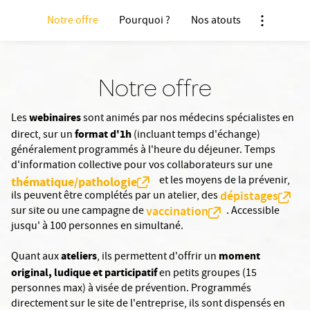
Notre offre
Pourquoi ?
Nos atouts
Nx:Afficher
Notre offre
webinaires
Les
sont animés par nos médecins spécialistes en
format d'1h
direct, sur un
(incluant temps d'échange)
généralement programmés à l'heure du déjeuner. Temps
d'information collective pour vos collaborateurs sur une
et les moyens de la prévenir,
thématique/pathologie
dépistages
ils peuvent être complétés par un atelier, des
vaccination
sur site ou une campagne de
. Accessible
jusqu' à 100 personnes en simultané.
ateliers
moment
Quant aux
, ils permettent d'offrir un
original, ludique et participatif
en petits groupes (15
personnes max) à visée de prévention. Programmés
directement sur le site de l'entreprise, ils sont dispensés en