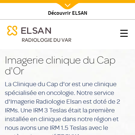
Découvrir ELSAN
Nx:Afficher menu
se menu mobile
Imagerie clinique du Cap d'Or
se menu mobile
Nx:s
Nx:Aller
au
Imagerie clinique du Cap
contenu
d'Or
principal
La Clinique du Cap d'or est une clinique
spécialisée en oncologie. Notre service
d'Imagerie Radiologie Elsan est doté de 2
IRMs. Une IRM 3 Teslas était la première
installée en clinique dans notre région et
nous avons une IRM 1.5 Teslas avec le