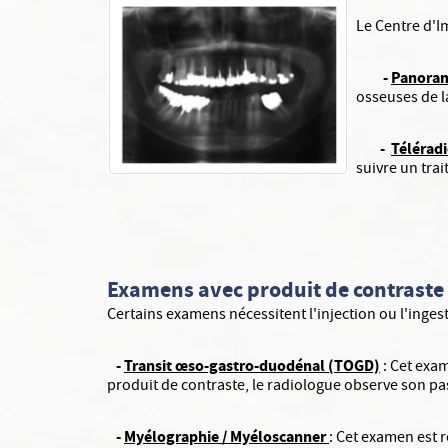
Le Centre d'I
-
Panoram
osseuses de 
-
Téléradi
suivre un tra
Examens avec produit de contraste
Certains examens nécessitent l'injection ou l'inges
-
Transit œso-gastro-duodénal (TOGD)
: Cet exam
produit de contraste, le radiologue observe son pas
-
Myélographie / Myéloscanner
: Cet examen est 