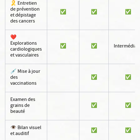
🎗️ Entretien
114 Av. d'Arès, 33200 Bordeaux
de prévention
✅
✅
✅
et dépistage
Découvrir le centre
des cancers
❤️
TOULOUSE
Clinique d'Occitanie
Explorations
✅
✅
Intermédiai
cardiologiques
et vasculaires
Centre de bilans de santé
20 Av. Bernard IV, 31600 Muret
💉 Mise à jour
des
✅
✅
vaccinations
Découvrir le centre
Examen des
MARSEILLE
grains de
✅
✅
Centre Médical ELSAN
beauté
Marseille
👁️ Bilan visuel
✅
✅
et auditif