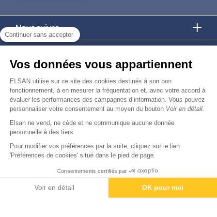
Nous suivre
Continuer sans accepter
Nous trouver
Vos données vous appartiennent
Nous rejoindre
ELSAN utilise sur ce site des cookies destinés à son bon
fonctionnement, à en mesurer la fréquentation et, avec votre accord à
évaluer les performances des campagnes d’information. Vous pouvez
Devenir fournisseur
personnaliser votre consentement au moyen du bouton
Voir en détail
.
Elsan ne vend, ne cède et ne communique aucune donnée
© Copyright 2026
Elsan
personnelle à des tiers.
-
-
-
-
Mentions Légales
Données personnelles
Gestion des cookies
Droits & Devoirs
Agence digitale : VOID
Pour modifier vos préférences par la suite, cliquez sur le lien
'Préférences de cookies' situé dans le pied de page.
Nous contacter
Consentements certifiés par
Voir en détail
OK pour moi
Axeptio consent
Plateforme de Gestion du Consentement : Personnalisez vos O
Notre plateforme vous permet d'adapter et de gérer vos paramètr