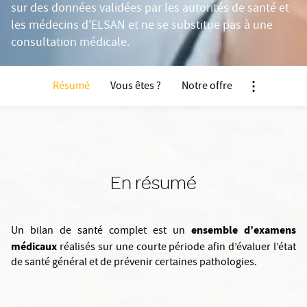
sur des données validées par les autorités de santé et
les médecins d'ELSAN et ne se substitue pas à une
consultation médicale.
Résumé
Vous êtes ?
Notre offre
Nx:Afficher 
En résumé
ensemble d’examens
Un bilan de santé complet est un
médicaux
réalisés sur une courte période afin d’évaluer l’état
de santé général et de prévenir certaines pathologies.