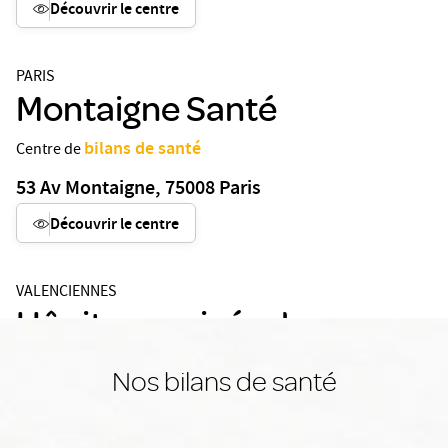
Découvrir le centre
PARIS
Montaigne Santé
bilans de santé
Centre de
53 Av Montaigne, 75008 Paris
Découvrir le centre
VALENCIENNES
Hôpitaux privés du
Hainaut - Polyclinique
Nos bilans de santé
Vauban
Centre de bilans de santé