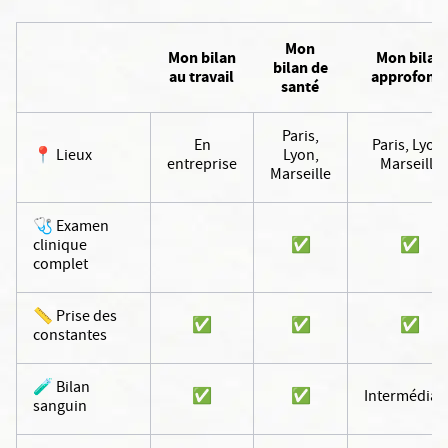
10 avenue Vauban 59300 Valenciennes
Mon
Mon bilan
Mon bilan
bilan de
Découvrir le centre
au travail
approfondi
santé
Paris,
NANTES
En
Paris, Lyon,
📍 Lieux
Lyon,
Santé Atlantique
entreprise
Marseille
Marseille
Centre de bilans de santé
🩺 Examen
clinique
✅
✅
Av. Claude Bernard, 44800 Saint-Herblain
complet
Découvrir le centre
📏 Prise des
✅
✅
✅
constantes
BORDEAUX
Clinique Saint Augustin
🧪 Bilan
✅
✅
Intermédiai
sanguin
Centre de bilans de santé