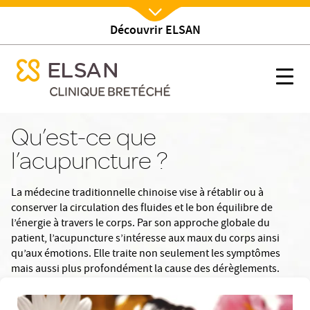
Découvrir ELSAN
Nx:Afficher menu
se menu mobile
Acupuncture
se menu mobile
Nx:s
Nx:Aller
au
Qu’est-ce que
contenu
l’acupuncture ?
principal
La médecine traditionnelle chinoise vise à rétablir ou à
conserver la circulation des fluides et le bon équilibre de
l’énergie à travers le corps. Par son approche globale du
patient, l’acupuncture s’intéresse aux maux du corps ainsi
qu’aux émotions. Elle traite non seulement les symptômes
mais aussi plus profondément la cause des dérèglements.