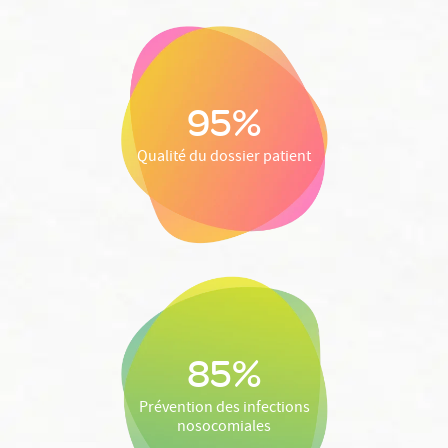
95%
Qualité du dossier patient
85%
Prévention des infections
nosocomiales