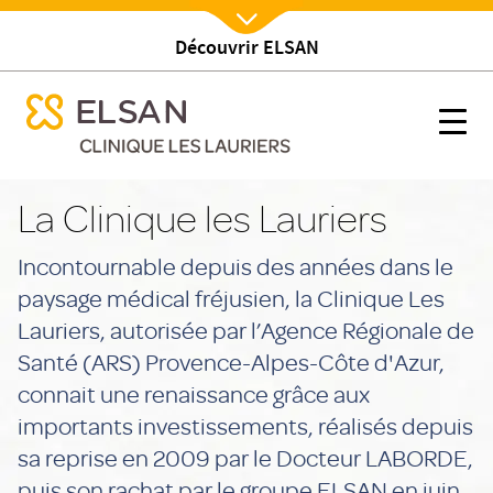
Découvrir ELSAN
Nx:Afficher menu
se menu mobile
Etablissement
se menu mobile
Nx:s
Nx:Aller
au
La Clinique les Lauriers
contenu
principal
Incontournable depuis des années dans le
paysage médical fréjusien, la Clinique Les
Lauriers, autorisée par l’Agence Régionale de
Santé (ARS) Provence-Alpes-Côte d'Azur,
connait une renaissance grâce aux
importants investissements, réalisés depuis
sa reprise en 2009 par le Docteur LABORDE,
puis son rachat par le groupe ELSAN en juin