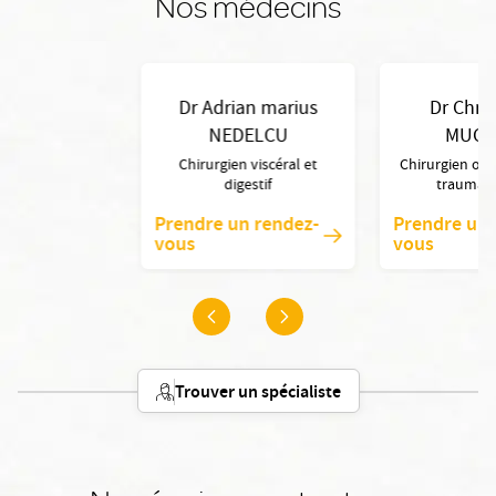
Nos médecins
Dr Adrian marius
Dr Chri
NEDELCU
MUCC
Chirurgien viscéral et
Chirurgien ort
digestif
traumat
Prendre un rendez-
Prendre un 
vous
vous
Trouver un spécialiste