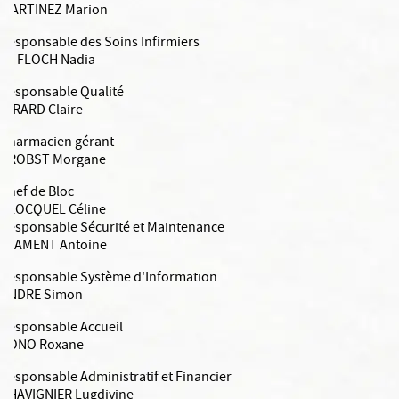
MARTINEZ Marion
Responsable des Soins Infirmiers
LE FLOCH Nadia
Responsable Qualité
GIRARD Claire
Pharmacien gérant
BROBST Morgane
Chef de Bloc
BLOCQUEL Céline
Responsable Sécurité et Maintenance
FLAMENT Antoine
Responsable Système d'Information
ANDRE Simon
Responsable Accueil
BONO Roxane
Responsable Administratif et Financier
CHAVIGNIER Lugdivine